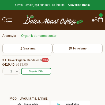
Orvital Tavuk Çeşitlerinde % 15 İndirim!
Alışverişe Başla
Anasayfa
Organik domates sosları
Sıralama
Filtreleme
3 'lü Paket Organik Rendelenmiş Domates 345 gr
%20
₺410,40
₺513,00
Sepete Ekle
Mobil Uygulamalarımız