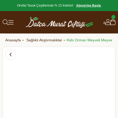
Orvital Tavuk Çeşitlerinde % 15 İndirim!
Alışverişe Başla
Anasayfa
Sağlıklı Atıştırmalıklar
Kids Orman Meyveli Meyve Top