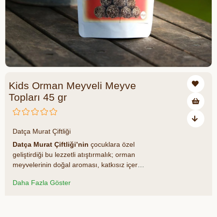
Kids Orman Meyveli Meyve
Topları 45 gr
₺50,00
Datça Murat Çiftliği
Datça Murat Çiftliği’nin
çocuklara özel
geliştirdiği bu lezzetli atıştırmalık; orman
meyvelerinin doğal aroması, katkısız içeriği
ve eğlenceli sunumuyla hem miniklerin
Daha Fazla Göster
favorisi, hem ebeveynlerin güvenle tercih
ettiği sağlıklı bir seçenektir. Doğal meyve
özleriyle hazırlanmış bu toplar, enerji veren
Azalt
Artır
yapısı ve taşıması kolay ambalajıyla günün