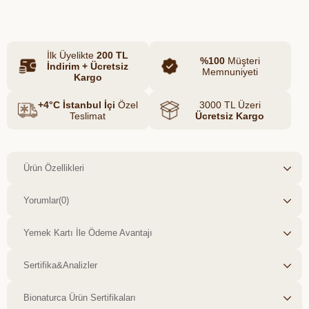
her anında çocuğunuza eşlik eder.
İlk Üyelikte
200 TL
%100
Müşteri
İndirim + Ücretsiz
Memnuniyeti
Kargo
+4°C İstanbul İçi
Özel
3000 TL Üzeri
Teslimat
Ücretsiz Kargo
Ürün Özellikleri
Yorumlar
(0)
Yemek Kartı İle Ödeme Avantajı
Sertifika&Analizler
Bionaturca Ürün Sertifikaları