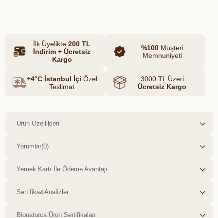
Azalt
Artır
atıştırmalıklar ve şık bir cam sulukla hem
enerji verir hem kurumsal kültürünüzü
yansıtır. Özellikle dinç kalmayı
İlk Üyelikte
200 TL
önemseyen ekipler ve aktif yaşamı
%100
Müşteri
İndirim + Ücretsiz
Memnuniyeti
destekleyen firmalar için ideal bir
Kargo
tercihtir.
+4°C İstanbul İçi
Özel
3000 TL Üzeri
Teslimat
Ücretsiz Kargo
Ürün Özellikleri
Yorumlar
(0)
Yemek Kartı İle Ödeme Avantajı
Sertifika&Analizler
Bionaturca Ürün Sertifikaları