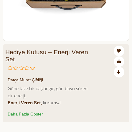
Hediye Kutusu – Enerji Veren
Set
₺1.000,00
Datça Murat Çiftliği
Güne taze bir başlangıç, gün boyu süren
bir enerji.
kurumsal
Enerji Veren Set,
hediyelerinizde sadece zarafeti değil,
Daha Fazla Göster
aynı zamanda zindelik ve motivasyonu
da ön planda tutar. Günlük temponun
içinde ferahlatıcı bir kolonya, sağlıklı