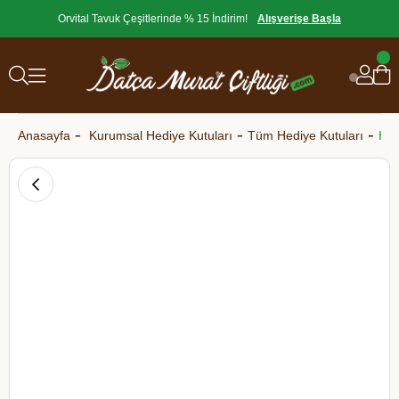
Orvital Tavuk Çeşitlerinde % 15 İndirim!
Alışverişe Başla
Anasayfa
Kurumsal Hediye Kutuları
Tüm Hediye Kutuları
Hed