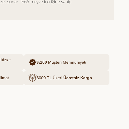
ezzet sunar. %65 meyve içeriğine sahip
eyve, toz şeker ve limon suyu
Glikoz şurubu, katkı maddesi ve
engeli kıvamıyla kahvaltılardan tatlı
ketilebilir.
irim +
%100
Müşteri Memnuniyeti
limat
3000 TL Üzeri
Ücretsiz Kargo