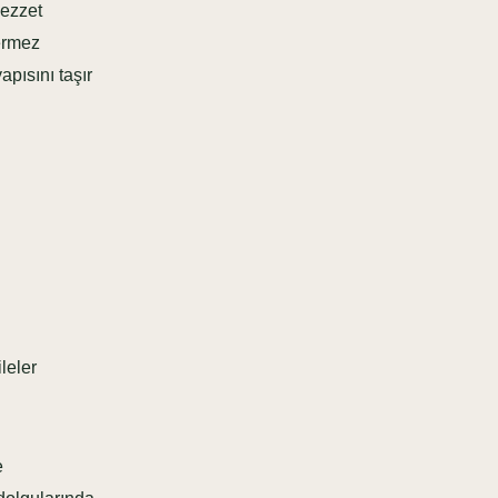
lezzet
çermez
pısını taşır
leler
e