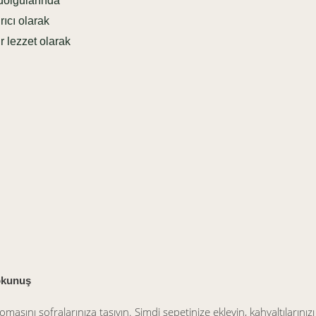
dolgularında
rıcı olarak
r lezzet olarak
Dokunuş
masını sofralarınıza taşıyın. Şimdi sepetinize ekleyin, kahvaltılarını