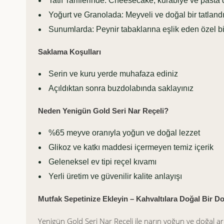
Tatlı Tariflerinde: Cheesecake, kurabiye ve pasta 
Yoğurt ve Granolada: Meyveli ve doğal bir tatlandı
Sunumlarda: Peynir tabaklarına eşlik eden özel bi
Saklama Koşulları
Serin ve kuru yerde muhafaza ediniz
Açıldıktan sonra buzdolabında saklayınız
Neden Yenigün Gold Seri Nar Reçeli?
%65 meyve oranıyla yoğun ve doğal lezzet
Glikoz ve katkı maddesi içermeyen temiz içerik
Geleneksel ev tipi reçel kıvamı
Yerli üretim ve güvenilir kalite anlayışı
Mutfak Sepetinize Ekleyin – Kahvaltılara Doğal Bir 
Yenigün Gold Seri Nar Reçeli ile narın yoğun ve doğal aro