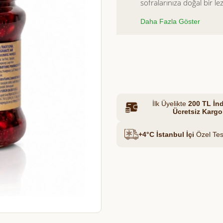
sofralarınıza doğal bir l
bu özel reçel; yalnızca m
Daha Fazla Göster
kullanılarak hazırlanır. 
Et & Tavuk Suyu
koruyucu içermez.
Yoğun meyve aroması ve d
Azalt
Artır
tariflerine kadar keyifle tü
İlk Üyelikte
200 TL İnd
Ücretsiz Kargo
+4°C İstanbul İçi
Özel Tes