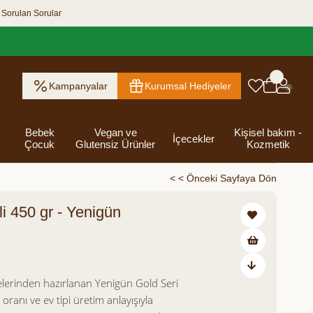
 Sorulan Sorular
Kampanyalar
Kurumsal Hediyeler
Bebek
Vegan ve
Kişisel bakım -
İçecekler
Çocuk
Glutensiz Ürünler
Kozmetik
< < Önceki Sayfaya Dön
i 450 gr - Yenigün
ık Ezme
Helva & Tahin &
Kahvaltılık
eri
 Kraker
 Olsun
Kefir - Ayran
Salça
Tuzlu
Dijital Hediye
Destekleyici
Tebrik Hediye
Baharatlar
s
Pekmez
Gevrek
 Kutusu
Atıştırmalıklar
Kartları
Gıdalar
Kutusu
0,00
Bakımı
lerinden hazırlanan Yenigün Gold Seri
oranı ve ev tipi üretim anlayışıyla