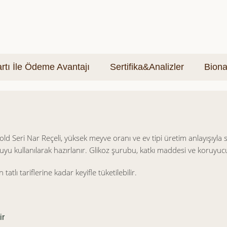
tı İle Ödeme Avantajı
Sertifika&Analizler
Biona
 Seri Nar Reçeli, yüksek meyve oranı ve ev tipi üretim anlayışıyla s
suyu kullanılarak hazırlanır. Glikoz şurubu, katkı maddesi ve koruyuc
lı tariflerine kadar keyifle tüketilebilir.
ir