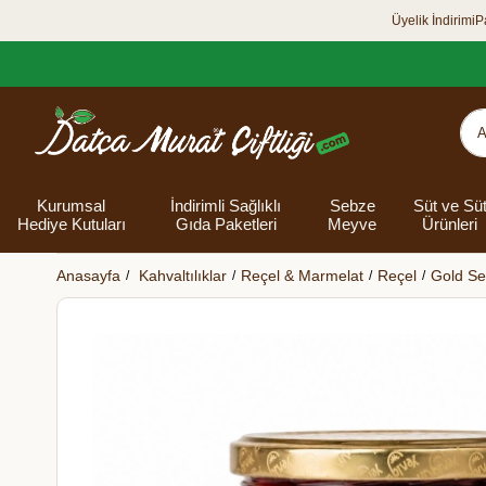
Üyelik İndirimi
P
Kurumsal
İndirimli Sağlıklı
Sebze
Süt ve Sü
Hediye Kutuları
Gıda Paketleri
Meyve
Ürünleri
Anasayfa
Kahvaltılıklar
Reçel & Marmelat
Reçel
Gold Se
Organik Yumurta
Şarküteri Ürünleri
Zey
Bakliyat
Tüm Hediye
Unlar
Bayram Hediye
Datça Bademi
Yağlar
Süt
Yaz H
Kur
Ek
Kutuları
kutusu
Kut
Banyo 