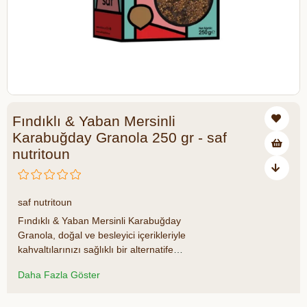
Fındıklı & Yaban Mersinli
Karabuğday Granola 250 gr - saf
nutritoun
₺271,00
saf nutritoun
Fındıklı & Yaban Mersinli Karabuğday
Granola, doğal ve besleyici içerikleriyle
kahvaltılarınızı sağlıklı bir alternatife
dönüştürüyor. Sağlık bilinçli bireyler için
Daha Fazla Göster
ideal olan bu ürün, yaban mersini ve fındık
gibi doğal bileşenlerle zenginleştirilmiş,