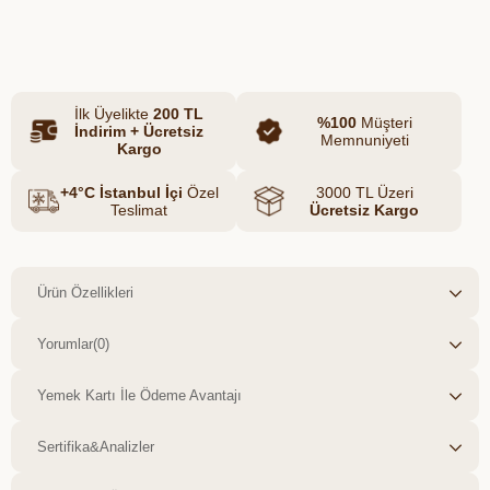
enerji verici ve doyurucu bir lezzet
Azalt
Artır
sunuyor. Lif yönünden zengin olan bu
granola, uzun süreli tokluk hissi sağlar ve
sindirim sistemini destekler. Sağlıklı
yaşamı kolayca benimsemek isteyenler
İlk Üyelikte
200 TL
için Saf Nutrition'un bu ürünü, lezzetli ve
%100
Müşteri
İndirim + Ücretsiz
pratik bir kahvaltı çözümüdür.
Memnuniyeti
Kargo
+4°C İstanbul İçi
Özel
3000 TL Üzeri
Teslimat
Ücretsiz Kargo
Ürün Özellikleri
Yorumlar
(0)
Yemek Kartı İle Ödeme Avantajı
Sertifika&Analizler