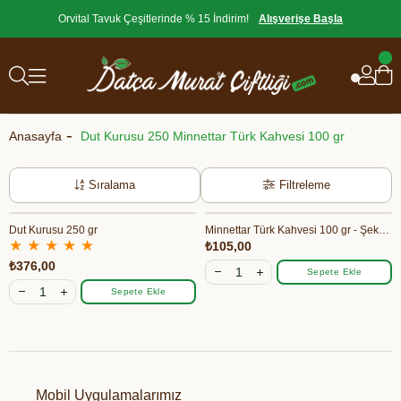
Orvital Tavuk Çeşitlerinde % 15 İndirim!
Alışverişe Başla
Anasayfa
Dut Kurusu 250 Minnettar Türk Kahvesi 100 gr
Sıralama
Filtreleme
Dut Kurusu 250 gr
Minnettar Türk Kahvesi 100 gr - Şekeroğlu
★
★
★
★
★
₺105,00
₺376,00
Sepete Ekle
Sepete Ekle
Mobil Uygulamalarımız