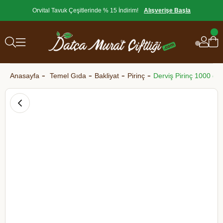
Orvital Tavuk Çeşitlerinde % 15 İndirim!
Alışverişe Başla
Anasayfa
Temel Gıda
Bakliyat
Pirinç
Derviş Pirinç 1000 gr 