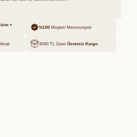
ve bahar aylarında en taze haliyle tüketilir.
irim +
%100
Müşteri Memnuniyeti
limat
3000 TL Üzeri
Ücretsiz Kargo