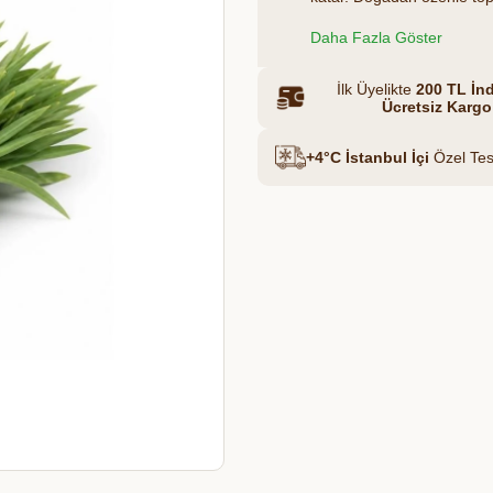
tariflerde sıkça kullanılır 
Daha Fazla Göster
Et & Tavuk Suyu
İlk Üyelikte
200 TL İnd
Ücretsiz Kargo
+4°C İstanbul İçi
Özel Tes