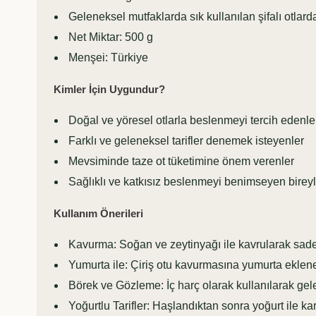
Geleneksel mutfaklarda sık kullanılan şifalı otlarda
Net Miktar: 500 g
Menşei: Türkiye
Kimler İçin Uygundur?
Doğal ve yöresel otlarla beslenmeyi tercih edenle
Farklı ve geleneksel tarifler denemek isteyenler
Mevsiminde taze ot tüketimine önem verenler
Sağlıklı ve katkısız beslenmeyi benimseyen bireyl
Kullanım Önerileri
Kavurma: Soğan ve zeytinyağı ile kavrularak sade ş
Yumurta ile: Çiriş otu kavurmasına yumurta eklene
Börek ve Gözleme: İç harç olarak kullanılarak gelen
Yoğurtlu Tarifler: Haşlandıktan sonra yoğurt ile karış