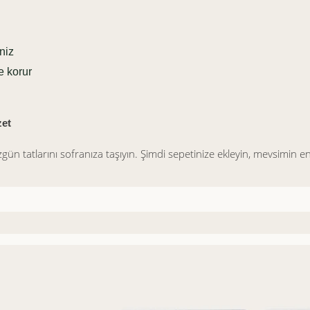
niz
e korur
zet
gün tatlarını sofranıza taşıyın. Şimdi sepetinize ekleyin, mevsimin en