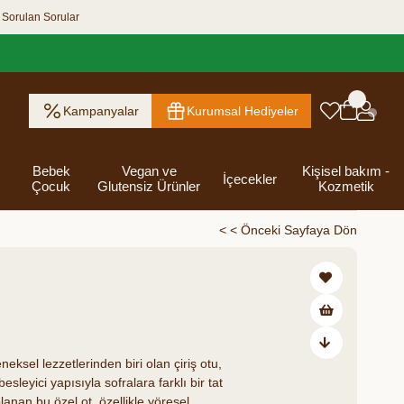
 Sorulan Sorular
Kampanyalar
Kurumsal Hediyeler
Bebek
Vegan ve
Kişisel bakım -
İçecekler
Çocuk
Glutensiz Ürünler
Kozmetik
< < Önceki Sayfaya Dön
ık Ezme
Helva & Tahin &
Kahvaltılık
eri
 Kraker
 Olsun
Kefir - Ayran
Salça
Tuzlu
Dijital Hediye
Destekleyici
Tebrik Hediye
Baharatlar
s
Pekmez
Gevrek
 Kutusu
Atıştırmalıklar
Kartları
Gıdalar
Kutusu
Bakımı
eksel lezzetlerinden biri olan çiriş otu,
leyici yapısıyla sofralara farklı bir tat
anan bu özel ot, özellikle yöresel