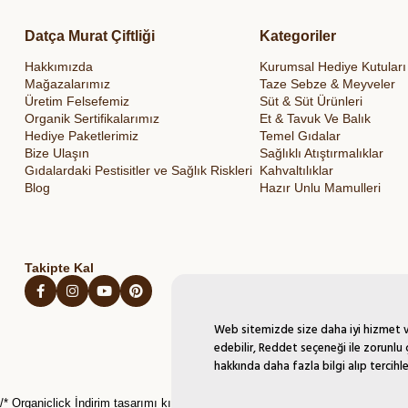
Datça Murat Çiftliği
Kategoriler
Hakkımızda
Kurumsal Hediye Kutuları
Mağazalarımız
Taze Sebze & Meyveler
Üretim Felsefemiz
Süt & Süt Ürünleri
Organik Sertifikalarımız
Et & Tavuk Ve Balık
Hediye Paketlerimiz
Temel Gıdalar
Bize Ulaşın
Sağlıklı Atıştırmalıklar
Gıdalardaki Pestisitler ve Sağlık Riskleri
Kahvaltılıklar
Blog
Hazır Unlu Mamulleri
Takipte Kal
Web sitemizde size daha iyi hizmet ve
edebilir, Reddet seçeneği ile zorunlu 
hakkında daha fazla bilgi alıp tercihle
/* Organiclick İndirim tasarımı kırmızı*/
/* Organiclick İndirim hesaplama scrip