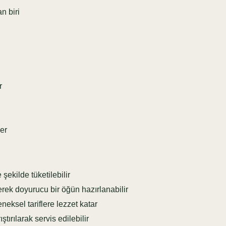
n biri
r
er
ekilde tüketilebilir
rek doyurucu bir öğün hazırlanabilir
eksel tariflere lezzet katar
tırılarak servis edilebilir