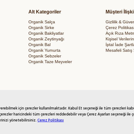
Alt Kategoriler
Müşteri İlişki
Organik Salça
Gizlilik & Güven
Organik Sirke
Çerez Politikas
Organik Bakliyatlar
Açık Rıza Metn
Organik Zeytinyağı
Kişisel Veriler
Organik Bal
İptal İade Şartl
Organik Yumurta
Mesafeli Satış
Organik Sebzeler
Organik Taze Meyveler
rebilmek için çerezler kullanılmaktadır. Kabul Et seçeneği ile tüm çerezleri kab
çerezler haricindeki tüm çerezleri reddedebilir veya Çerez Ayarları seçeneği ile ç
rinizi yönetebilirsiniz.
Çerez Politikası
t*/