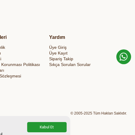
leri
Yardım
lik
Üye Giriş
ı
Üye Kayıt
i
Sipariş Takip
in Korunması Politikası
Sıkça Sorulan Sorular
arı
 Sözleşmesi
© 2005-2025 Tüm Hakları Saklıdır.
Kabul Et
ul