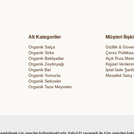
Alt Kategoriler
Müşteri İlişki
Organik Salça
Gizlilik & Güven
Organik Sirke
Çerez Politikas
Organik Bakliyatlar
Açık Rıza Metn
Organik Zeytinyağı
Kişisel Veriler
Organik Bal
İptal İade Şartl
Organik Yumurta
Mesafeli Satış
Organik Sebzeler
Organik Taze Meyveler
rebilmek için çerezler kullanılmaktadır. Kabul Et seçeneği ile tüm çerezleri kab