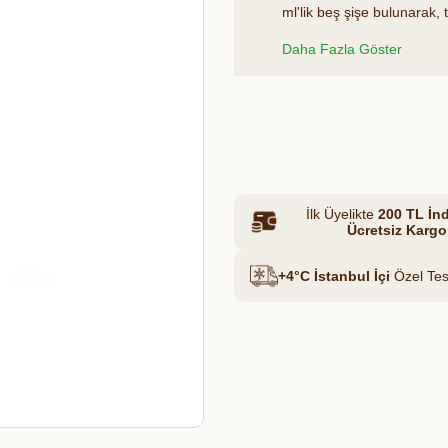
ml'lik beş şişe bulunarak,
dilediğiniz her an tüketm
Daha Fazla Göster
bu saf içecek, sağlık bilin
Et & Tavuk Suyu
tercih oluşturur.
Azalt
Artır
İlk Üyelikte
200 TL İnd
Ücretsiz Kargo
+4°C İstanbul İçi
Özel Tes