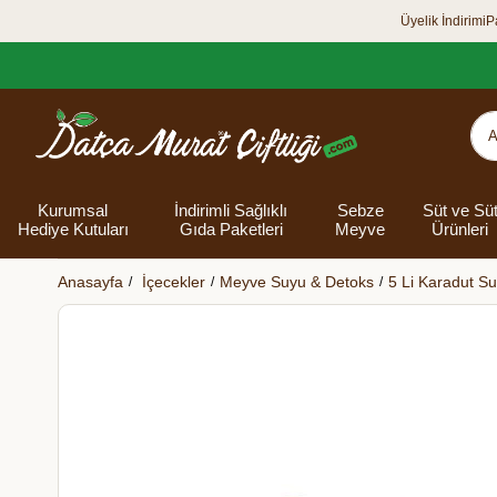
Üyelik İndirimi
P
Kurumsal
İndirimli Sağlıklı
Sebze
Süt ve Sü
Hediye Kutuları
Gıda Paketleri
Meyve
Ürünleri
Anasayfa
İçecekler
Meyve Suyu & Detoks
5 Li Karadut S
Organik Yumurta
Şarküteri Ürünleri
Zey
Bakliyat
Tüm Hediye
Unlar
Bayram Hediye
Datça Bademi
Yağlar
Süt
Yaz H
Kur
Ek
Kutuları
kutusu
Kut
Banyo 