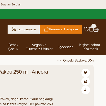
 Sorulan Sorular
Kampanyalar
Kurumsal Hediyeler
Bebek
Vegan ve
Kişisel bakım -
İçecekler
Çocuk
Glutensiz Ürünler
Kozmetik
< < Önceki Sayfaya Dön
Paketi 250 ml -Ancora
ık Ezme
Helva & Tahin &
Kahvaltılık
eri
 Kraker
 Olsun
Kefir - Ayran
Salça
Tuzlu
Dijital Hediye
Destekleyici
Tebrik Hediye
Baharatlar
s
Pekmez
Gevrek
 Kutusu
Atıştırmalıklar
Kartları
Gıdalar
Kutusu
6,00
₺245,00
Bakımı
asarruf ediyorsunuz
aketi, doğal karadutların sağladığı
rınıza lezzet katıyor. Her pakette 250