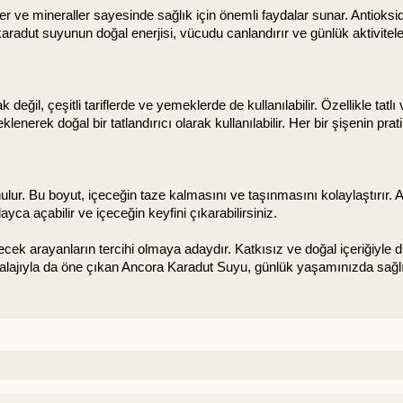
er ve mineraller sayesinde sağlık için önemli faydalar sunar. Antioksi
karadut suyunun doğal enerjisi, vücudu canlandırır ve günlük aktivitele
il, çeşitli tariflerde ve yemeklerde de kullanılabilir. Özellikle tatlı 
lenerek doğal bir tatlandırıcı olarak kullanılabilir. Her bir şişenin pra
lur. Bu boyut, içeceğin taze kalmasını ve taşınmasını kolaylaştırır. 
ayca açabilir ve içeceğin keyfini çıkarabilirsiniz.
çecek arayanların tercihi olmaya adaydır. Katkısız ve doğal içeriğiyle di
mbalajıyla da öne çıkan Ancora Karadut Suyu, günlük yaşamınızda sağlıklı