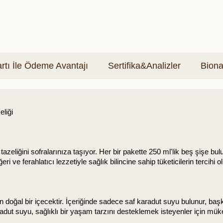
tı İle Ödeme Avantajı
Sertifika&Analizler
Biona
liği
tazeliğini sofralarınıza taşıyor. Her bir pakette 250 ml'lik beş şişe bu
 ve ferahlatıcı lezzetiyle sağlık bilincine sahip tüketicilerin tercihi 
ğal bir içecektir. İçeriğinde sadece saf karadut suyu bulunur, başk
radut suyu, sağlıklı bir yaşam tarzını desteklemek isteyenler için mü