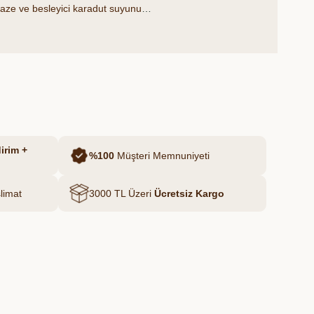
 taze ve besleyici karadut suyunu
e imkanı sunar. Katkı maddesi içermeyen
cine sahip tüketiciler için mükemmel bir
irim +
%100
Müşteri Memnuniyeti
limat
3000 TL Üzeri
Ücretsiz Kargo