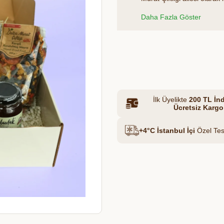
arkadaşlarınızı mutlu edec
Daha Fazla Göster
Et & Tavuk Suyu
Azalt
Artır
İlk Üyelikte
200 TL İnd
Ücretsiz Kargo
+4°C İstanbul İçi
Özel Tes