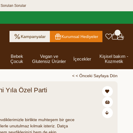
 Sorulan Sorular
Kampanyalar
Kurumsal Hediyeler
Bebek
Vegan ve
Kişisel bakım -
İçecekler
Çocuk
Glutensiz Ürünler
Kozmetik
< < Önceki Sayfaya Dön
i Yıla Özel Parti
ık Ezme
Helva & Tahin &
Kahvaltılık
eri
 Kraker
 Olsun
Kefir - Ayran
Salça
Tuzlu
Dijital Hediye
Destekleyici
Tebrik Hediye
Baharatlar
s
Pekmez
Gevrek
 Kutusu
Atıştırmalıklar
Kartları
Gıdalar
Kutusu
₺918,00
Bakımı
evdiklerimizle birlikte muhteşem bir gece
erle unutulmaz kılmak isteriz. Datça
k hem sevdiklerinizi hem de ekip