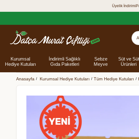
Üyelik İndirimi
P
Kurumsal
İndirimli Sağlıklı
Sebze
Süt ve Sü
Hediye Kutuları
Gıda Paketleri
Meyve
Ürünleri
Anasayfa
Kurumsal Hediye Kutuları
Tüm Hediye Kutuları
Organik Yumurta
Şarküteri Ürünleri
Zey
Bakliyat
Tüm Hediye
Unlar
Bayram Hediye
Datça Bademi
Yağlar
Süt
Yaz H
Kur
Ek
Kutuları
kutusu
Kut
Banyo 