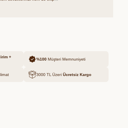
ek lezzet dolu harika kutular yarattık.
irim +
%100
Müşteri Memnuniyeti
limat
3000 TL Üzeri
Ücretsiz Kargo