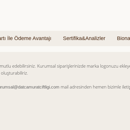
tı İle Ödeme Avantajı
Sertifika&Analizler
Biona
i mutlu edebilirsiniz. Kurumsal siparişlerinizde marka logonuzu ekleye
oluşturabiliriz.
mail adresinden hemen bizimle iletiş
rumsal@datcamuratciftligi.
com