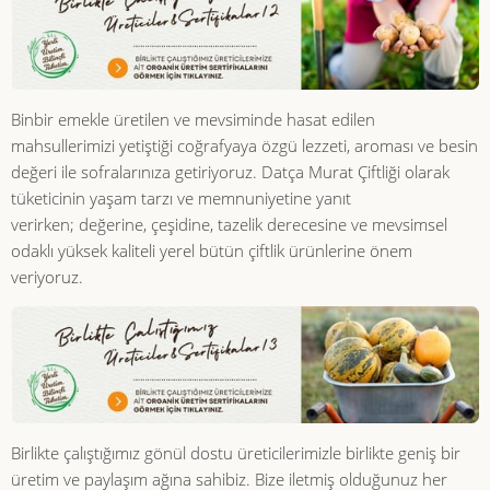
Binbir emekle üretilen ve mevsiminde hasat edilen
mahsullerimizi yetiştiği coğrafyaya özgü lezzeti, aroması ve besin
değeri ile sofralarınıza getiriyoruz. Datça Murat Çiftliği olarak
tüketicinin yaşam tarzı ve memnuniyetine yanıt
verirken; değerine, çeşidine, tazelik derecesine ve mevsimsel
odaklı yüksek kaliteli yerel bütün çiftlik ürünlerine önem
veriyoruz.
Birlikte çalıştığımız gönül dostu üreticilerimizle birlikte geniş bir
üretim ve paylaşım ağına sahibiz. Bize iletmiş olduğunuz her