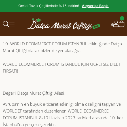
Orvital Tavuk Çeşitlerinde % 15 İndirim!
Alışverişe Başla
10. WORLD ECOMMERCE FORUM İSTANBUL etkinliğinde Datça
Murat Çiftliği olarak bizler de yer alacağız.
WORLD ECOMMERCE FORUM İSTANBUL İÇİN ÜCRETSİZ BİLET
FIRSATI!
Değerli Datça Murat Çiftliği Ailesi,
Avrupa’nın en büyük e-ticaret etkinliği olma özelliğini taşıyan ve
WORLDEF tarafından düzenlenen WORLD ECOMMERCE
FORUM İSTANBUL 8-10 Haziran 2023 tarihleri arasında 10. kez
İstanbul'da gerçekleşecektir.