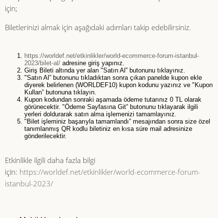
için;
Biletlerinizi almak için aşağıdaki adımları takip edebilirsiniz.
https://worldef.net/etkinlikler/world-ecommerce-forum-istanbul-
2023/bilet-al/
adresine giriş yapınız.
Giriş Bileti altında yer alan "Satın Al” butonunu tıklayınız.
"Satın Al” butonunu tıkladıktan sonra çıkan panelde kupon ekle
diyerek belirlenen (WORLDEF10) kupon kodunu yazınız ve "Kupon
Kullan” butonuna tıklayın.
Kupon kodundan sonraki aşamada ödeme tutarınız 0 TL olarak
görünecektir. "Ödeme Sayfasına Git” butonunu tıklayarak ilgili
yerleri doldurarak satın alma işlemenizi tamamlayınız.
"Bilet işleminiz başarıyla tamamlandı” mesajından sonra size özel
tanımlanmış QR kodlu biletiniz en kısa süre mail adresinize
gönderilecektir.
Etkinlikle ilgili daha fazla bilgi
için:
https://worldef.net/etkinlikler/world-ecommerce-forum-
istanbul-2023/