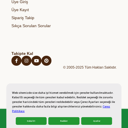
Sağlıklı Atıştırmalıklar
Üye Giriş
Blog
Açık Rıza Metni
Organik Bal
Kahvaltılıklar
Üye Kayıt
Kişisel Verilerin Korunması Politikası
Organik Yumurta
Hazır Unlu Mamulleri
Sipariş Takip
İptal İade Şartları
Organik Sebzeler
Sıkça Sorulan Sorular
Mesafeli Satış Sözleşmesi
Organik Taze Meyveler
Takipte Kal
© 2005-2025 Tüm Hakları Saklıdır.
Web sitemizde size daha iyi hizmet verebilmek için çerezler kullanılmaktadır.
Kabul Et seçeneği ile tüm çerezleri kabul edebilir, Reddet seçeneği ile zorunlu
çerezler haricindeki tüm çerezleri reddedebilir veya Çerez Ayarları seçeneği ile
çerezler hakkında daha fazla bilgi alıp tercihlerinizi yönetebilirsiniz.
Çerez
Politikası
Kabul Et
Reddet
Ayarlar
Anasayfa
Kategoriler
Üye Girişi
Sepetim