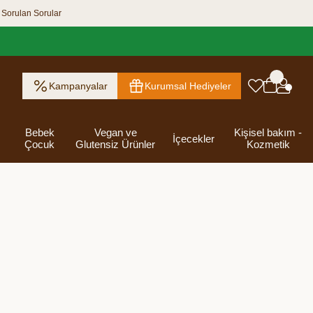
 Sorulan Sorular
Kampanyalar
Kurumsal Hediyeler
Bebek
Vegan ve
Kişisel bakım -
İçecekler
Çocuk
Glutensiz Ürünler
Kozmetik
ık Ezme
Helva & Tahin &
Kahvaltılık
eri
 Kraker
 Olsun
Kefir - Ayran
Salça
Tuzlu
Dijital Hediye
Destekleyici
Tebrik Hediye
Baharatlar
s
Pekmez
Gevrek
 Kutusu
Atıştırmalıklar
Kartları
Gıdalar
Kutusu
Bakımı