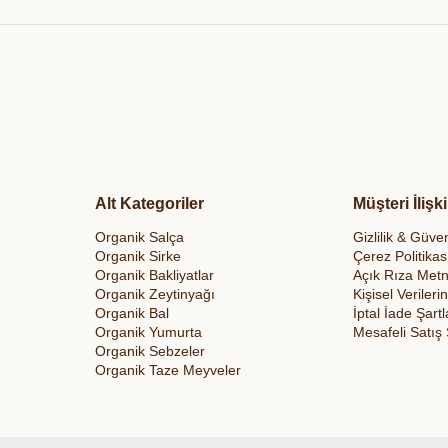
Et & Tavuk Suyu
Alt Kategoriler
Müşteri İlişki
Organik Salça
Gizlilik & Güven
Organik Sirke
Çerez Politikas
Organik Bakliyatlar
Açık Rıza Metn
Organik Zeytinyağı
Kişisel Veriler
Organik Bal
İptal İade Şartl
Organik Yumurta
Mesafeli Satış
Organik Sebzeler
Organik Taze Meyveler