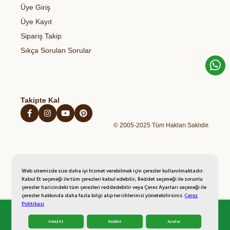
Organik Zeytinyağı
Sağlıklı Atıştırmalıklar
Üye Giriş
Blog
Açık Rıza Metni
Organik Bal
Kahvaltılıklar
Üye Kayıt
Kişisel Verilerin Korunması Politikası
Organik Yumurta
Hazır Unlu Mamulleri
Sipariş Takip
İptal İade Şartları
Organik Sebzeler
Sıkça Sorulan Sorular
Mesafeli Satış Sözleşmesi
Organik Taze Meyveler
Takipte Kal
© 2005-2025 Tüm Hakları Saklıdır.
Web sitemizde size daha iyi hizmet verebilmek için çerezler kullanılmaktadır.
Kabul Et seçeneği ile tüm çerezleri kabul edebilir, Reddet seçeneği ile zorunlu
çerezler haricindeki tüm çerezleri reddedebilir veya Çerez Ayarları seçeneği ile
çerezler hakkında daha fazla bilgi alıp tercihlerinizi yönetebilirsiniz.
Çerez
Politikası
Kabul Et
Reddet
Ayarlar
Anasayfa
Kategoriler
Üye Girişi
Sepetim