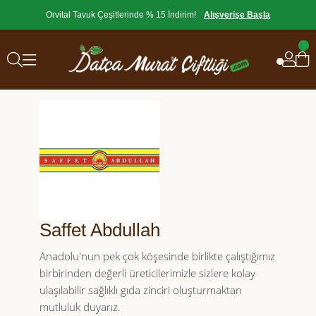
Orvital Tavuk Çeşitlerinde % 15 İndirim!
Alışverişe Başla
Saffet Abdullah
Anadolu'nun pek çok köşesinde birlikte çalıştığımız
birbirinden değerli üreticilerimizle sizlere kolay
ulaşılabilir sağlıklı gıda zinciri oluşturmaktan
mutluluk duyarız.