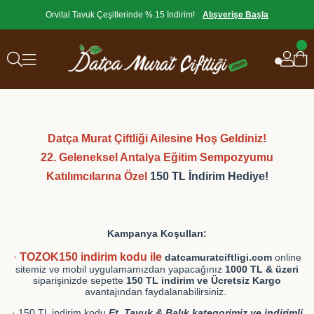
Orvital Tavuk Çeşitlerinde % 15 İndirim!
Alışverişe Başla
Datça Murat Çiftliği Ailesine Hoş Geldiniz!
22. Geleneksel Antalya Eğitim Sempozyumu
Katılımcılarına Özel
150 TL İndirim Hediye!
Kampanya Koşulları:
·
TOZOK150 indirim kodu ile
datcamuratciftligi.com
online
sitemiz ve mobil uygulamamızdan yapacağınız
10
00 TL
& üzeri
siparişinizde sepette
150 TL indirim ve Ücretsiz Kargo
avantajından faydalanabilirsiniz.
· 150 TL indirim kodu
Et, Tavuk & Balık
kategorimiz ve indirimli