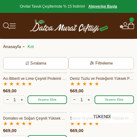
Orvital Tavuk Çeşitlerinde % 15 İndirim!
Alışverişe Başla
Anasayfa
Kıtr
Sıralama
Filtreleme
Acı Biberli ve Lime Çeşnili Proteinli Nohut Cipsi 50 gr - Kıtr
Deniz Tuzlu ve Fesleğenli Yüksek Proteinli Nohut Cipsi 50 gr - Kıtr
★
★
★
★
★
★
★
★
★
★
₺69,00
₺69,00
Sepete Ekle
Sepete Ekle
TÜKENDI
Domates ve Soğan Çeşnili Yüksek Proteinli Nohut Cipsi 50 gr - Kıtr
Sebze Yeşillikleri Çeşnili Yüksek Proteinli Nohut Cipsi 50 gr - Kıtr
★
★
★
★
★
★
★
★
★
★
₺69,00
₺69,00