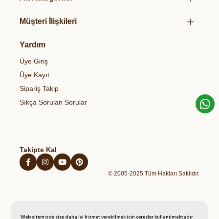
Taze Sebze & Meyveler
Organik Sertifikalarımız
Organik Salça
Süt & Süt Ürünleri
Müşteri İlişkileri
Hediye Paketlerimiz
Organik Sirke
Et & Tavuk Ve Balık
Bize Ulaşın
Gizlilik & Güvenlik
Organik Bakliyatlar
Yardım
Temel Gıdalar
Gıdalardaki Pestisitler ve Sağlık Riskleri
Çerez Politikası
Organik Zeytinyağı
Sağlıklı Atıştırmalıklar
Üye Giriş
Blog
Açık Rıza Metni
Organik Bal
Kahvaltılıklar
Üye Kayıt
Kişisel Verilerin Korunması Politikası
Organik Yumurta
Hazır Unlu Mamulleri
Sipariş Takip
İptal İade Şartları
Organik Sebzeler
Sıkça Sorulan Sorular
Mesafeli Satış Sözleşmesi
Organik Taze Meyveler
Takipte Kal
© 2005-2025 Tüm Hakları Saklıdır.
Web sitemizde size daha iyi hizmet verebilmek için çerezler kullanılmaktadır.