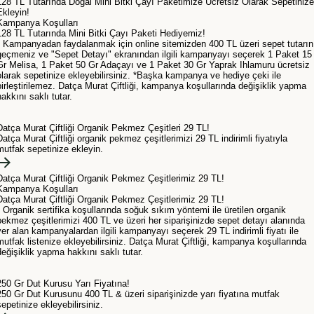
128 TL Tutarında Doğal Mini Bitki Çayı Paketimize Ücretsiz Olarak Sepetinize
Ekleyin!
Kampanya Koşulları
128 TL Tutarında Mini Bitki Çayı Paketi Hediyemiz!
• Kampanyadan faydalanmak için online sitemizden 400 TL üzeri sepet tutarın
geçmeniz ve "Sepet Detayı" ekranından ilgili kampanyayı seçerek 1 Paket 15
Gr Melisa, 1 Paket 50 Gr Adaçayı ve 1 Paket 30 Gr Yaprak Ihlamuru ücretsiz
olarak sepetinize ekleyebilirsiniz. *Başka kampanya ve hediye çeki ile
birleştirilemez. Datça Murat Çiftliği, kampanya koşullarında değişiklik yapma
hakkını saklı tutar.
Datça Murat Çiftliği Organik Pekmez Çeşitleri 29 TL!
Datça Murat Çiftliği organik pekmez çeşitlerimizi 29 TL indirimli fiyatıyla
mutfak sepetinize ekleyin.
Datça Murat Çiftliği Organik Pekmez Çeşitlerimiz 29 TL!
Kampanya Koşulları
Datça Murat Çiftliği Organik Pekmez Çeşitlerimiz 29 TL!
• Organik sertifika koşullarında soğuk sıkım yöntemi ile üretilen organik
pekmez çeşitlerimizi 400 TL ve üzeri her siparişinizde sepet detayı alanında
yer alan kampanyalardan ilgili kampanyayı seçerek 29 TL indirimli fiyatı ile
mutfak listenize ekleyebilirsiniz. Datça Murat Çiftliği, kampanya koşullarında
değişiklik yapma hakkını saklı tutar.
250 Gr Dut Kurusu Yarı Fiyatına!
250 Gr Dut Kurusunu 400 TL & üzeri siparişinizde yarı fiyatına mutfak
sepetinize ekleyebilirsiniz.