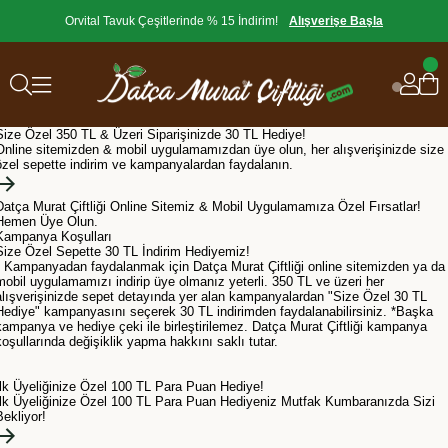
Orvital Tavuk Çeşitlerinde % 15 İndirim!
Alışverişe Başla
Size Özel 350 TL & Üzeri Siparişinizde 30 TL Hediye!
Online sitemizden & mobil uygulamamızdan üye olun, her alışverişinizde size
özel sepette indirim ve kampanyalardan faydalanın.
Datça Murat Çiftliği Online Sitemiz & Mobil Uygulamamıza Özel Fırsatlar!
Hemen Üye Olun.
Kampanya Koşulları
Size Özel Sepette 30 TL İndirim Hediyemiz!
• Kampanyadan faydalanmak için Datça Murat Çiftliği online sitemizden ya da
mobil uygulamamızı indirip üye olmanız yeterli. 350 TL ve üzeri her
alışverişinizde sepet detayında yer alan kampanyalardan "Size Özel 30 TL
Hediye" kampanyasını seçerek 30 TL indirimden faydalanabilirsiniz. *Başka
kampanya ve hediye çeki ile birleştirilemez. Datça Murat Çiftliği kampanya
koşullarında değişiklik yapma hakkını saklı tutar.
İlk Üyeliğinize Özel 100 TL Para Puan Hediye!
İlk Üyeliğinize Özel 100 TL Para Puan Hediyeniz Mutfak Kumbaranızda Sizi
Bekliyor!