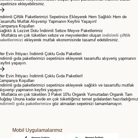
sepetinize ekleyebilirsiniz.
İndirimli Çiftlik Paketlerimizi Sepetinize Ekleyerek Hem Sağlıklı Hem de
Tasarruflu Mutfak Alışverişi Yapmanın Keyfini Yaşayın!
Kampanya Koşulları
Sağlıklı & Lezzet Dolu İndirimli Sebze Meyve Paketlerimiz
• Mutfakta en çok tüketilen sebze ve meyvelerden oluşan
indirimli çiftlik
paketlerimizi
ekleyerek mutfak ekonomisinde tasarruf edebilirsiniz.
Her Evin İhtiyacı İndirimli Çoklu Gıda Paketleri
İndirimli gıda paketlerimizi sepetinize ekleyerek tasarruflu alışveriş yapmanın
keyfini yaşayın.
Her Evin İhtiyacı İndirimli Çoklu Gıda Paketleri!
Kampanya Koşulları
İndirimli gıda paketlerimizi sepetinize ekleyerek sağlıklı ve tasarruflu mutfak
alışverişi yapmanın keyfini yaşayın.
• Mutfakta en çok tüketilen 3 Paket 10'lu Organik Yumurtadan Organik Tam
Buğday Ununa kadar evde en çok tükettiğimiz temel gıdalardan hazırladığımı
indirimli gıda paketlerimize
göz atmadan sepetinizi tamamlamayın.
Mobil Uygulamalarımız