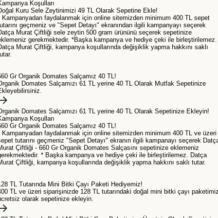
Kampanya Koşulları
Doğal Kuru Sele Zeytinimizi 49 TL Olarak Sepetine Ekle!
• Kampanyadan faydalanmak için online sitemizden minimum 400 TL sepet
tutarını geçmeniz ve "Sepet Detayı" ekranından ilgili kampanyayı seçerek
Datça Murat Çiftliği sele zeytin 500 gram ürününü seçerek sepetinize
eklemeniz gerekmektedir. *Başka kampanya ve hediye çeki ile birleştirilemez.
Datça Murat Çiftliği, kampanya koşullarında değişiklik yapma hakkını saklı
utar.
660 Gr Organik Domates Salçamız 40 TL!
Organik Domates Salçamızı 61 TL yerine 40 TL Olarak Mutfak Sepetinize
Ekleyebilirsiniz.
Organik Domates Salçamızı 61 TL yerine 40 TL Olarak Sepetinize Ekleyin!
Kampanya Koşulları
660 Gr Organik Domates Salçamız 40 TL!
• Kampanyadan faydalanmak için online sitemizden minimum 400 TL ve üzeri
sepet tutarını geçmeniz "Sepet Detayı" ekranın ilgili kampanayı seçerek Datç
Murat Çiftliği - 660 Gr Organik Domates Salçasını sepetinize eklemeniz
gerekmektedir. * Başka kampanya ve hediye çeki ile birleştirilemez. Datça
Murat Çiftliği, kampanya koşullarında değişiklik yapma hakkını saklı tutar.
128 TL Tutarında Mini Bitki Çayı Paketi Hediyemiz!
400 TL ve üzeri siparişinizde 128 TL tutarındaki doğal mini bitki çayı paketimiz
ücretsiz olarak sepetinize ekleyin.