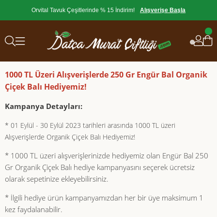
Orvital Tavuk Çeşitlerinde % 15 İndirim!
Alışverişe Başla
1000 TL Üzeri Alışverişlerde 250 Gr Engür Bal Organik
Çiçek Balı Hediyemiz!
Kampanya Detayları:
* 01 Eylül - 30 Eylül 2023 tarihleri arasında 1000 TL üzeri
Alışverişlerde Organik Çiçek Balı Hediyemiz!
* 1000 TL üzeri alışverişlerinizde hediyemiz olan Engür Bal 250
Gr Organik Çiçek Balı hediye kampanyasını seçerek ücretsiz
olarak sepetinize ekleyebilirsiniz.
* İlgili hediye ürün kampanyamızdan her bir üye maksimum 1
kez faydalanabilir.