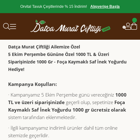
Orvital Tavuk Çeşitlerinde % 15 İndirim!
Alışverişe Başla
Datça Murat Çiftliği Ailemize Özel
5 Ekim Perşembe Gününe Özel 1000 TL & Üzeri
Siparişinizde 1000 Gr - Foça Kaymaklı Saf İnek Yoğurdu
Hediye!
Kampanya Koşulları:
· Kampanyamız 5 Ekim Perşembe günü vereceğiniz
10
00
TL ve üzeri siparişinizde
geçerli olup, sepetinize
Foça
Kaymaklı Saf İnek Yoğurdu 1000 gr ücretsiz olarak
sistem tarafından eklenmektedir.
· İlgili kampanyamız indirimli ürünler dahil tüm online
sitemizde geçerlidir.