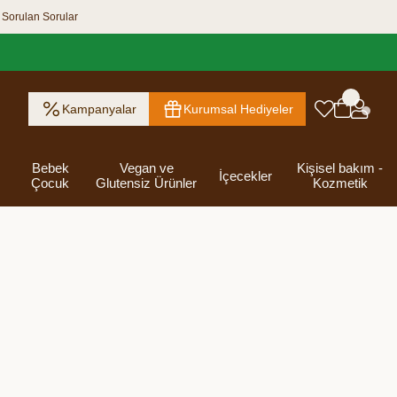
 Sorulan Sorular
Kampanyalar
Kurumsal Hediyeler
Bebek
Vegan ve
Kişisel bakım -
İçecekler
Çocuk
Glutensiz Ürünler
Kozmetik
ık Ezme
Helva & Tahin &
Kahvaltılık
eri
 Kraker
 Olsun
Kefir - Ayran
Salça
Tuzlu
Dijital Hediye
Destekleyici
Tebrik Hediye
Baharatlar
s
Pekmez
Gevrek
 Kutusu
Atıştırmalıklar
Kartları
Gıdalar
Kutusu
Bakımı