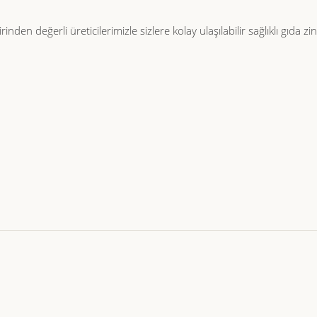
inden değerli üreticilerimizle sizlere kolay ulaşılabilir sağlıklı gıda 
Et & Tavuk Suyu