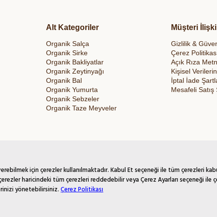
Alt Kategoriler
Müşteri İlişki
Organik Salça
Gizlilik & Güven
Organik Sirke
Çerez Politikas
Organik Bakliyatlar
Açık Rıza Metn
Organik Zeytinyağı
Kişisel Veriler
Organik Bal
İptal İade Şartl
Organik Yumurta
Mesafeli Satış
Organik Sebzeler
Organik Taze Meyveler
rebilmek için çerezler kullanılmaktadır. Kabul Et seçeneği ile tüm çerezleri kab
çerezler haricindeki tüm çerezleri reddedebilir veya Çerez Ayarları seçeneği ile ç
rinizi yönetebilirsiniz.
Çerez Politikası