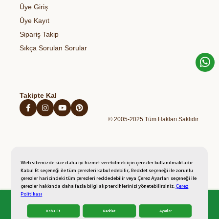
Organik Zeytinyağı
Sağlıklı Atıştırmalıklar
Üye Giriş
Blog
Açık Rıza Metni
Organik Bal
Kahvaltılıklar
Üye Kayıt
Kişisel Verilerin Korunması Politikası
Organik Yumurta
Hazır Unlu Mamulleri
Sipariş Takip
İptal İade Şartları
Organik Sebzeler
Sıkça Sorulan Sorular
Mesafeli Satış Sözleşmesi
Organik Taze Meyveler
Takipte Kal
© 2005-2025 Tüm Hakları Saklıdır.
Web sitemizde size daha iyi hizmet verebilmek için çerezler kullanılmaktadır.
Kabul Et seçeneği ile tüm çerezleri kabul edebilir, Reddet seçeneği ile zorunlu
çerezler haricindeki tüm çerezleri reddedebilir veya Çerez Ayarları seçeneği ile
çerezler hakkında daha fazla bilgi alıp tercihlerinizi yönetebilirsiniz.
Çerez
Politikası
Kabul Et
Reddet
Ayarlar
Anasayfa
Kategoriler
Üye Girişi
Sepetim